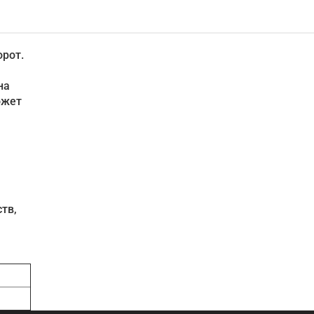
рот.
на
ожет
тв,