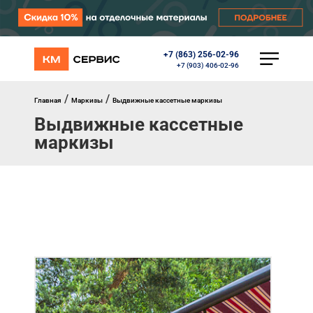
+7 (863) 256-02-96
КАТАЛОГ
+7 (903) 406-02-96
Ворота
Роллеты
/
/
Главная
Маркизы
Выдвижные кассетные маркизы
Автоматика
Выдвижные кассетные
Перегрузочное оборудование
маркизы
Уличные калитки
Шлагбаумы
Противопожарные ворота
Противопожарные шторы
Внешняя солнцезащита
Комплектующие
Маркизы
Окна, порталы, двери
МЕНЮ
Главная