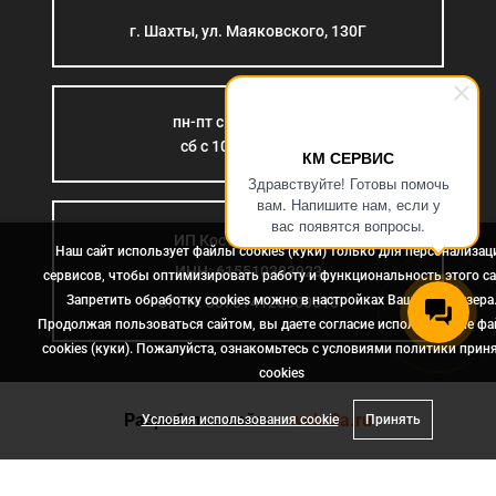
г. Шахты, ул. Маяковского, 130Г
пн-пт с 9:00 до 18:00
сб с 10:00 до 15:00
КМ СЕРВИС
Здравствуйте! Готовы помочь
вам. Напишите нам, если у
вас появятся вопросы.
ИП Костромина Л.Б.
Наш сайт использует файлы cookies (куки) только для персонализац
ИНН: 615510383923
сервисов, чтобы оптимизировать работу и функциональность этого са
Запретить обработку cookies можно в настройках Вашего браузера
ОГРН: 307614126000015
Продолжая пользоваться сайтом, вы даете согласие использование ф
cookies (куки). Пожалуйста, ознакомьтесь с условиями политики прин
сookies
Разработка сайта
- web-2a.ru
Условия использования cookie
Принять