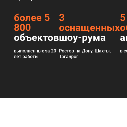
более 5
3
5
800
оснащенных
о
объектов
шоу-рума
а
выполненных за 20
Ростов-на-Дону, Шахты,
в 
лет работы
Таганрог