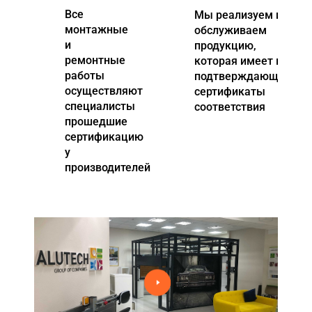
Все
Мы реализуем и
Акции
монтажные
обслуживаем
и
продукцию,
Примеры работ
ремонтные
которая имеет все
работы
подтверждающие
Ремонт
осуществляют
сертификаты
специалисты
соответствия
Сервис
прошедшие
сертификацию
Кредит
у
О компании
производителей
Где купить
Отзывы
Контакты