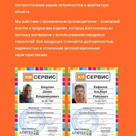
соответствовали вашим потребностям и архитектуре
объекта.
Мы работаем с проверенным производителем – компанией
Алютех и предлагаем изделия, которые изготовлены из
прочных материалов с использованием передовых
технологий. Вся продукция отличается долговечностью,
надежностью и отличными эксплуатационными
характеристиками.