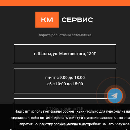
ворота рольставни автоматика
г. Шахты, ул. Маяковского, 130Г
пн-пт с 9:00 до 18:00
сб с 10:00 до 15:00
ИП Костромина Л.Б.
Наш сайт использует файлы cookies (куки) только для персонализац
ИНН: 615510383923
сервисов, чтобы оптимизировать работу и функциональность этого са
Запретить обработку cookies можно в настройках Вашего браузера
ОГРН: 307614126000015