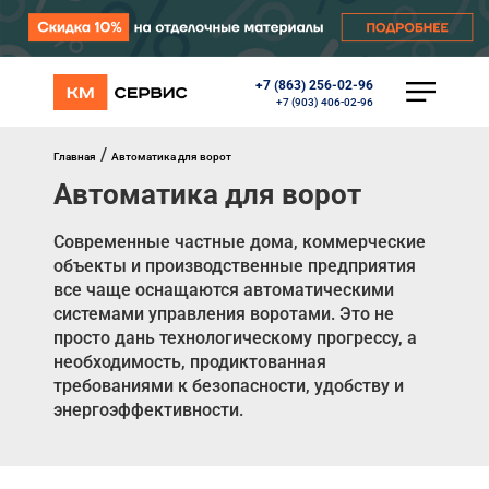
+7 (863) 256-02-96
КАТАЛОГ
+7 (903) 406-02-96
Ворота
Роллеты
/
Главная
Автоматика для ворот
Автоматика
Автоматика для ворот
Перегрузочное оборудование
Уличные калитки
Шлагбаумы
Современные частные дома, коммерческие
Противопожарные ворота
объекты и производственные предприятия
Противопожарные шторы
все чаще оснащаются автоматическими
Внешняя солнцезащита
системами управления воротами. Это не
Комплектующие
просто дань технологическому прогрессу, а
Маркизы
необходимость, продиктованная
Окна, порталы, двери
требованиями к безопасности, удобству и
энергоэффективности.
МЕНЮ
Главная