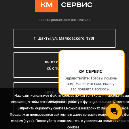
ворота рольставни автоматика
г. Шахты, ул. Маяковского, 130Г
пн-пт с 9:00 до 18:00
сб с 10:00 до 15:00
КМ СЕРВИС
Здравствуйте! Готовы помочь
вам. Напишите нам, если у
вас появятся вопросы.
ИП Костромина Л.Б.
Наш сайт использует файлы cookies (куки) только для персонализац
ИНН: 615510383923
сервисов, чтобы оптимизировать работу и функциональность этого са
Запретить обработку cookies можно в настройках Вашего браузера
ОГРН: 307614126000015
Продолжая пользоваться сайтом, вы даете согласие использование ф
cookies (куки). Пожалуйста, ознакомьтесь с условиями политики прин
сookies