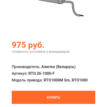
Акции
Примеры работ
Ремонт
Сервис
975
руб.
Кредит
стоимость уточняйте у менеджеров
О компании
Где купить
Производитель:
Алютех (Беларусь)
Артикул:
RTO.26-1000-F
Отзывы
Модель привода:
RTO1000M Sm, RTO1000
Контакты
КУПИТЬ