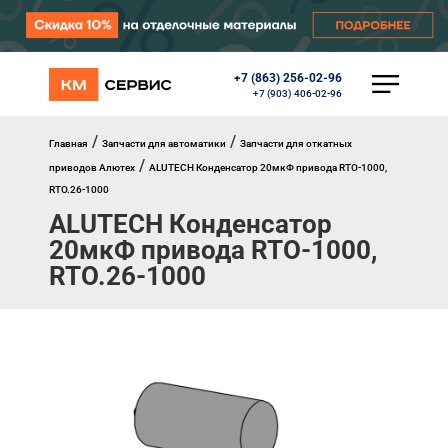
+7 (863) 256-02-96
КАТАЛОГ
+7 (903) 406-02-96
Ворота
Роллеты
/
/
Главная
Запчасти для автоматики
Запчасти для откатных
Автоматика
/
приводов Алютех
ALUTECH Конденсатор 20мкФ привода RTO-1000,
Перегрузочное оборудование
RTO.26-1000
Уличные калитки
ALUTECH Конденсатор
Шлагбаумы
Противопожарные ворота
20мкФ привода RTO-1000,
Противопожарные шторы
RTO.26-1000
Внешняя солнцезащита
Комплектующие
Маркизы
Окна, порталы, двери
МЕНЮ
Главная