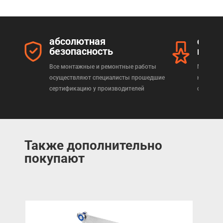
абсолютная
серт
безопасность
прод
Все монтажные и ремонтные работы
Мы реал
осуществляют специалисты прошедшие
которая
сертификацию у производителей
сертифи
Также дополнительно
покупают