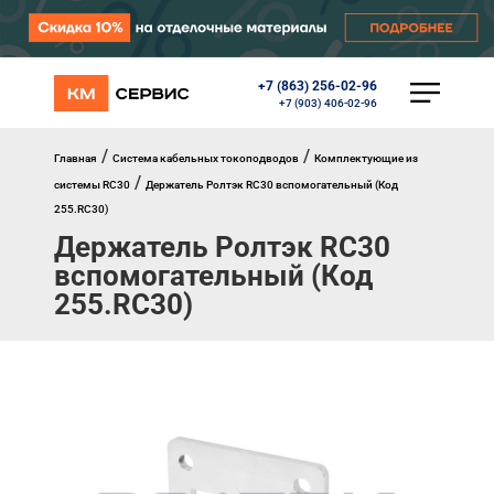
+7 (863) 256-02-96
КАТАЛОГ
+7 (903) 406-02-96
Ворота
Роллеты
/
/
Главная
Система кабельных токоподводов
Комплектующие из
Автоматика
/
системы RC30
Держатель Ролтэк RC30 вспомогательный (Код
Перегрузочное оборудование
255.RC30)
Уличные калитки
Держатель Ролтэк RC30
Шлагбаумы
Противопожарные ворота
вспомогательный (Код
Противопожарные шторы
255.RC30)
Внешняя солнцезащита
Комплектующие
Маркизы
Окна, порталы, двери
МЕНЮ
Главная