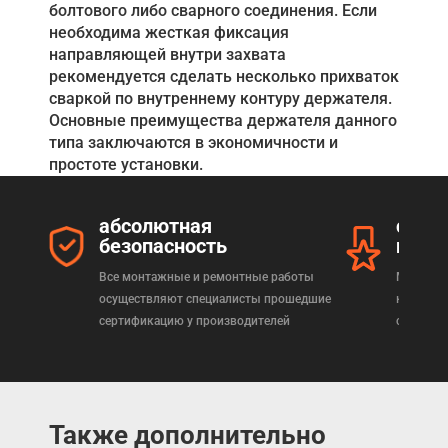
болтового либо сварного соединения. Если
необходима жесткая фиксация
направляющей внутри захвата
рекомендуется сделать несколько прихваток
сваркой по внутреннему контуру держателя.
Основные преимущества держателя данного
типа заключаются в экономичности и
простоте установки.
абсолютная
серт
безопасность
прод
Все монтажные и ремонтные работы
Мы реал
осуществляют специалисты прошедшие
которая
сертификацию у производителей
сертифи
Также дополнительно