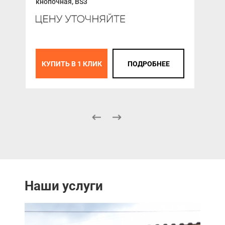
кнопочная, BS3
(Ко
212
К
КУПИТЬ В 1 КЛИК
ПОДРОБНЕЕ
Наши услуги