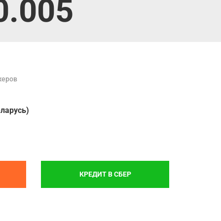
0.005
жеров
еларусь)
КРЕДИТ В СБЕР