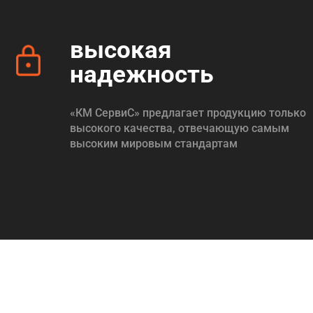
высокая
надежность
«КМ СервиС» предлагает продукцию только
высокого качества, отвечающую самым
высоким мировым стандартам