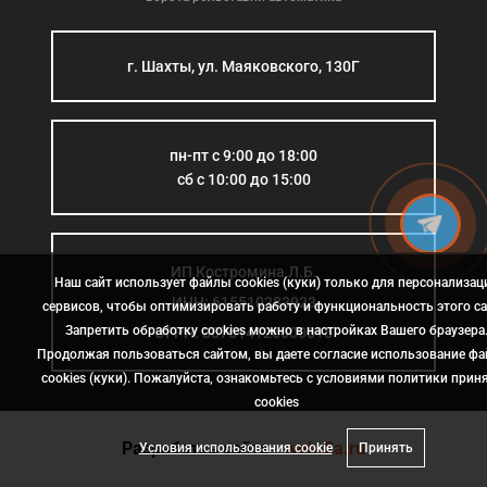
г. Шахты, ул. Маяковского, 130Г
пн-пт с 9:00 до 18:00
сб с 10:00 до 15:00
ИП Костромина Л.Б.
Наш сайт использует файлы cookies (куки) только для персонализац
ИНН: 615510383923
сервисов, чтобы оптимизировать работу и функциональность этого са
Запретить обработку cookies можно в настройках Вашего браузера
ОГРН: 307614126000015
Продолжая пользоваться сайтом, вы даете согласие использование ф
cookies (куки). Пожалуйста, ознакомьтесь с условиями политики прин
сookies
Разработка сайта
- web-2a.ru
Условия использования cookie
Принять