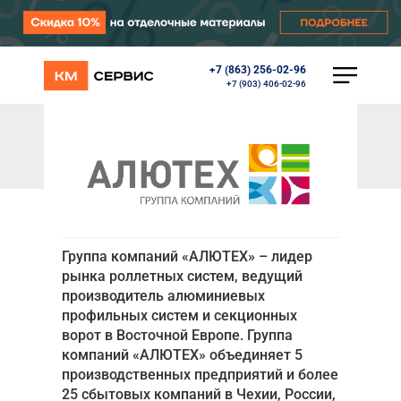
+7 (863) 256-02-96
КАТАЛОГ
+7 (903) 406-02-96
Ворота
Роллеты
/
/
Главная
Партнеры
Alutech
Автоматика
Alutech
Перегрузочное оборудование
Уличные калитки
Шлагбаумы
Противопожарные ворота
Противопожарные шторы
Группа компаний «АЛЮТЕХ» – лидер
Внешняя солнцезащита
рынка роллетных систем, ведущий
Комплектующие
производитель алюминиевых
Маркизы
профильных систем и секционных
Окна, порталы, двери
ворот в Восточной Европе. Группа
МЕНЮ
компаний «АЛЮТЕХ» объединяет 5
производственных предприятий и более
25 сбытовых компаний в Чехии, России,
Главная