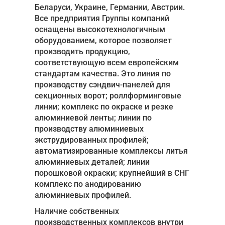
Беларуси, Украине, Германии, Австрии.
Все предприятия Группы компаний
Акции
оснащены высокотехнологичным
Примеры работ
оборудованием, которое позволяет
производить продукцию,
Сервис
соответствующую всем европейским
стандартам качества. Это линия по
Ремонт
производству сэндвич-панелей для
секционных ворот; роллформинговые
Кредит
линии; комплекс по окраске и резке
алюминиевой ленты; линии по
О компании
производству алюминиевых
Где купить
экструдированных профилей;
автоматизированные комплексы литья
Отзывы
алюминиевых деталей; линии
порошковой окраски; крупнейший в СНГ
Контакты
комплекс по анодированию
алюминиевых профилей.
Наличие собственных
производственных комплексов внутри