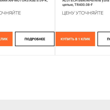
хняя AN-MOTORS ASB.6.09-K,
ALUTECH Выключатель узла
цепью, TR400.08-F
КЛИК
ПОДРОБНЕЕ
КУПИТЬ В 1 КЛИК
П