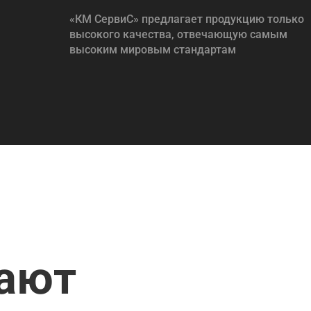
«КМ СервиС» предлагает продукцию только
высокого качества, отвечающую самым
высоким мировым стандартам
пают