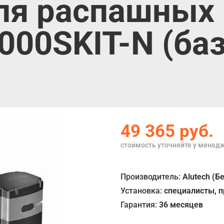
ля распашных 
000SKIT-N (ба
49 365 руб.
стоимость уточняйте у менед
Производитель:
Alutech (Б
Установка:
специалисты, 
Гарантия:
36 месяцев