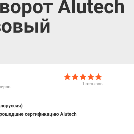
ворот Alutech
зовый
1 отзывов
жеров
елоруссия)
прошедшие сертификацию Alutech