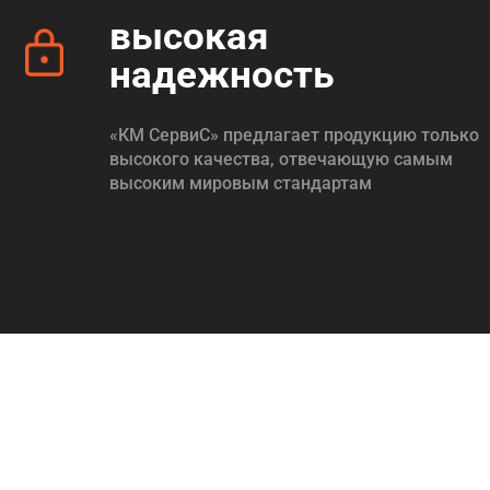
высокая
надежность
«КМ СервиС» предлагает продукцию только
высокого качества, отвечающую самым
высоким мировым стандартам