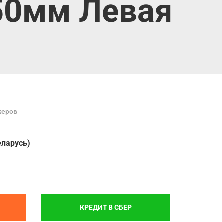
450мм Левая
жеров
еларусь)
КРЕДИТ В СБЕР