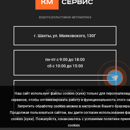
ворота рольставни автоматика
г. Шахты, ул. Маяковского, 130Г
пн-пт с 9:00 до 18:00
сб с 10:00 до 15:00
ИП Костромина Л.Б.
Наш сайт использует файлы cookies (куки) только для персонализац
ИНН: 615510383923
сервисов, чтобы оптимизировать работу и функциональность этого са
Запретить обработку cookies можно в настройках Вашего браузера
ОГРН: 307614126000015
Продолжая пользоваться сайтом, вы даете согласие использование ф
cookies (куки). Пожалуйста, ознакомьтесь с условиями политики прин
сookies