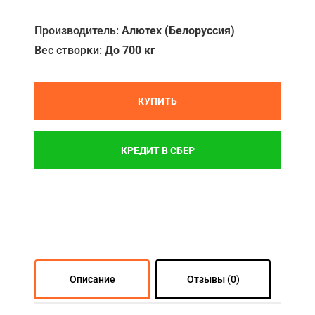
Акции
Производитель:
Алютех (Белоруссия)
Вес створки:
До 700 кг
Примеры работ
Ремонт
КУПИТЬ
Сервис
Кредит
КРЕДИТ В СБЕР
О компании
Где купить
Отзывы
Контакты
Описание
Отзывы (0)