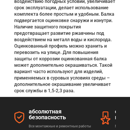
воздействию погодных условий, увеличивает
срок эксплуатации, делает использование
комплекта более простым и удобным. Балка
подвергается оцинковке снаружи и изнутри.
Наличие защитного покрытия
предотвращает развитие ржавчины под
воздействием на металл воды и кислорода.
Оцинкованный профиль можно хранить и
перевозить на улице. Для повышения
защиты от коррозии оцинкованная балка
может дополнительно окрашиваться. Такой
вариант часто используют для изделий,
применяемых в суровых условиях среды –
дополнительное окрашивание увеличивает
срок службы в 1,5-2,3 раза.
абсолютная
серт
безопасность
прод
Все монтажные и ремонтные работы
Мы реал