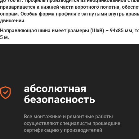
до 700 кг. Профиль производится из неоцинкованной стал
приваривается к нижней части воротного полотна, обесп
опорам. Особая форма профиля с загнутыми внутрь края
движении.
Направляющая шина имеет размеры (ШхВ) – 94х85 мм, то
5 м.
абсолютная
безопасность
Все монтажные и ремонтные работы
осуществляют специалисты прошедшие
сертификацию у производителей