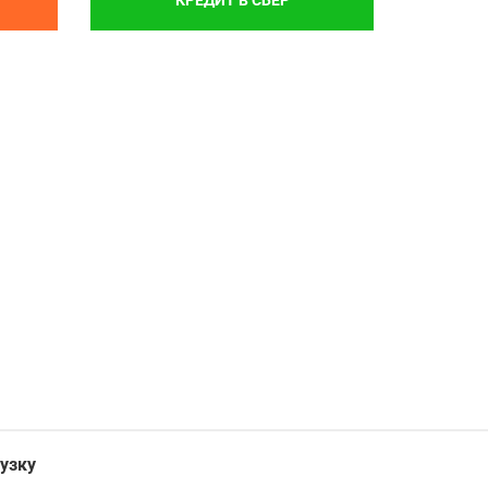
КРЕДИТ В СБЕР
узку