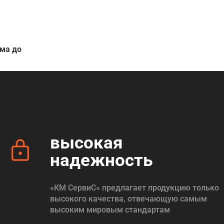
ема до
высокая
надежность
«КМ СервиС» предлагает продукцию только
высокого качества, отвечающую самым
высоким мировым стандартам