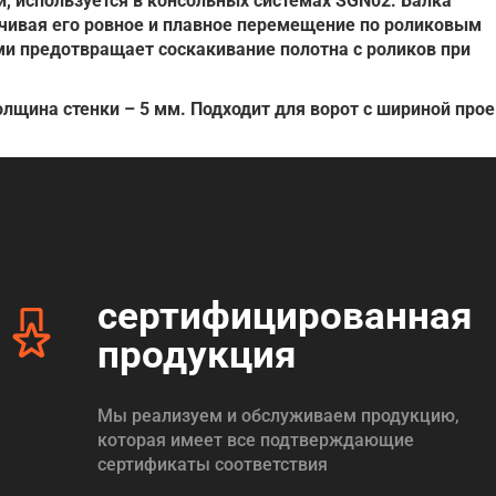
и, используется в консольных системах SGN02. Балка
ечивая его ровное и плавное перемещение по роликовым
ми предотвращает соскакивание полотна с роликов при
лщина стенки – 5 мм. Подходит для ворот с шириной про
сертифицированная
продукция
Мы реализуем и обслуживаем продукцию,
которая имеет все подтверждающие
сертификаты соответствия