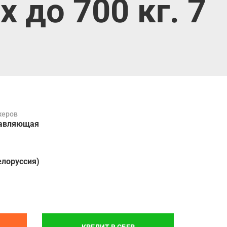
до 700 кг. 7
жеров
авляющая
елоруссия)