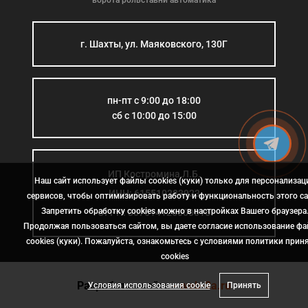
ворота рольставни автоматика
г. Шахты, ул. Маяковского, 130Г
пн-пт с 9:00 до 18:00
сб с 10:00 до 15:00
ИП Костромина Л.Б.
Наш сайт использует файлы cookies (куки) только для персонализац
ИНН: 615510383923
сервисов, чтобы оптимизировать работу и функциональность этого са
Запретить обработку cookies можно в настройках Вашего браузера
ОГРН: 307614126000015
Продолжая пользоваться сайтом, вы даете согласие использование ф
cookies (куки). Пожалуйста, ознакомьтесь с условиями политики прин
сookies
Разработка сайта
- web-2a.ru
Условия использования cookie
Принять