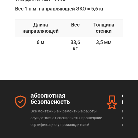
Вес 1 п.м. направляющей ЭКО = 5,6 кг
Длина
Вес
Толщина
направляющей
стенки
6 м
33,6
3,5 мм
кг
абсолютная
серт
безопасность
прод
Все монтажные и ремонтные работы
Мы реал
осуществляют специалисты прошедшие
которая
сертификацию у производителей
сертифи