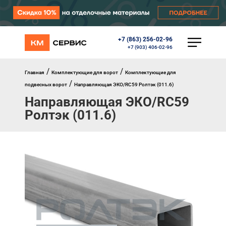
+7 (863) 256-02-96
КАТАЛОГ
+7 (903) 406-02-96
Ворота
Роллеты
/
/
Главная
Комплектующие для ворот
Комплектующие для
Автоматика
/
подвесных ворот
Направляющая ЭКО/RC59 Ролтэк (011.6)
Перегрузочное оборудование
Направляющая ЭКО/RC59
Уличные калитки
Шлагбаумы
Ролтэк (011.6)
Противопожарные ворота
Противопожарные шторы
Внешняя солнцезащита
Комплектующие
Маркизы
Окна, порталы, двери
МЕНЮ
Главная