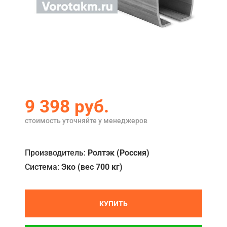
Акции
Примеры работ
Ремонт
Сервис
Кредит
9 398
руб.
О компании
стоимость уточняйте у менеджеров
Где купить
Производитель:
Ролтэк (Россия)
Отзывы
Система:
Эко (вес 700 кг)
Контакты
КУПИТЬ