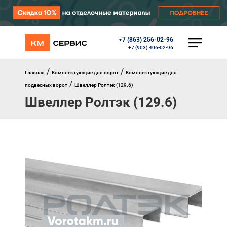
+7 (863) 256-02-96
КАТАЛОГ
+7 (903) 406-02-96
Ворота
Роллеты
/
/
Главная
Комплектующие для ворот
Комплектующие для
Автоматика
/
подвесных ворот
Швеллер Ролтэк (129.6)
Перегрузочное оборудование
Швеллер Ролтэк (129.6)
Уличные калитки
Шлагбаумы
Противопожарные ворота
Противопожарные шторы
Внешняя солнцезащита
Комплектующие
Маркизы
Окна, порталы, двери
МЕНЮ
Главная