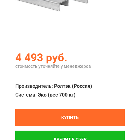
Акции
Примеры работ
Сервис
Ремонт
4 493
руб.
Кредит
стоимость уточняйте у менеджеров
О компании
Производитель:
Ролтэк (Россия)
Где купить
Система:
Эко (вес 700 кг)
Отзывы
Контакты
КУПИТЬ
КРЕДИТ В СБЕР