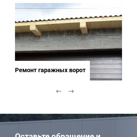
Ремонт гаражных ворот
Ремо
Оставьте обращение и