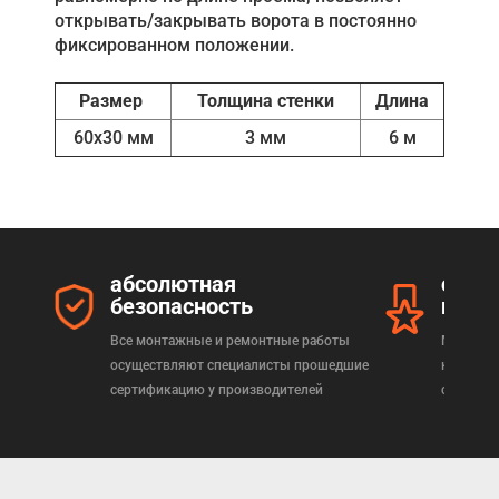
открывать/закрывать ворота в постоянно
фиксированном положении.
Размер
Толщина стенки
Длина
60х30 мм
3 мм
6 м
абсолютная
серт
безопасность
прод
Все монтажные и ремонтные работы
Мы реал
осуществляют специалисты прошедшие
которая
сертификацию у производителей
сертифи