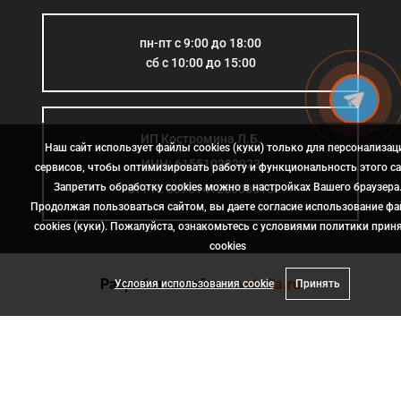
пн-пт с 9:00 до 18:00
сб с 10:00 до 15:00
ИП Костромина Л.Б.
Наш сайт использует файлы cookies (куки) только для персонализац
ИНН: 615510383923
сервисов, чтобы оптимизировать работу и функциональность этого са
Запретить обработку cookies можно в настройках Вашего браузера
ОГРН: 307614126000015
Продолжая пользоваться сайтом, вы даете согласие использование ф
cookies (куки). Пожалуйста, ознакомьтесь с условиями политики прин
сookies
Разработка сайта
- web-2a.ru
Условия использования cookie
Принять