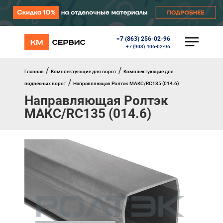
+7 (863) 256-02-96
КАТАЛОГ
+7 (903) 406-02-96
Ворота
Роллеты
/
/
Главная
Комплектующие для ворот
Комплектующие для
Автоматика
/
подвесных ворот
Направляющая Ролтэк МАКС/RC135 (014.6)
Перегрузочное оборудование
Направляющая Ролтэк
Уличные калитки
Шлагбаумы
МАКС/RC135 (014.6)
Противопожарные ворота
Противопожарные шторы
Внешняя солнцезащита
Комплектующие
Маркизы
Окна, порталы, двери
МЕНЮ
Главная