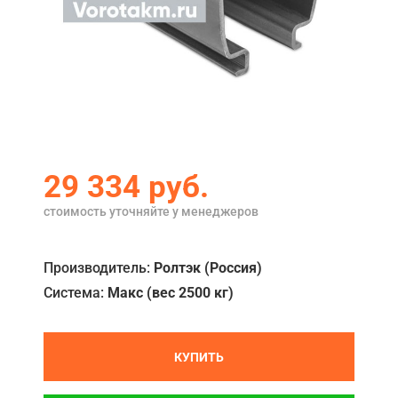
Акции
Примеры работ
Ремонт
Сервис
Кредит
29 334
руб.
О компании
стоимость уточняйте у менеджеров
Где купить
Производитель:
Ролтэк (Россия)
Отзывы
Система:
Макс (вес 2500 кг)
Контакты
КУПИТЬ