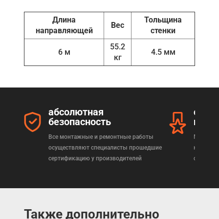
Длина
Тольщина
Вес
направляющей
стенки
55.2
6 м
4.5 мм
кг
абсолютная
серт
безопасность
прод
Все монтажные и ремонтные работы
Мы реал
осуществляют специалисты прошедшие
которая
сертификацию у производителей
сертифи
Также дополнительно