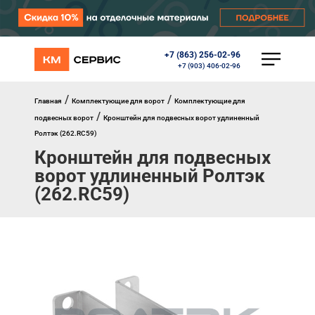
+7 (863) 256-02-96
КАТАЛОГ
+7 (903) 406-02-96
Ворота
Роллеты
/
/
Главная
Комплектующие для ворот
Комплектующие для
Автоматика
/
подвесных ворот
Кронштейн для подвесных ворот удлиненный
Перегрузочное оборудование
Ролтэк (262.RC59)
Уличные калитки
Кронштейн для подвесных
Шлагбаумы
Противопожарные ворота
ворот удлиненный Ролтэк
Противопожарные шторы
(262.RC59)
Внешняя солнцезащита
Комплектующие
Маркизы
Окна, порталы, двери
МЕНЮ
Главная