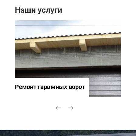
Наши услуги
Ремонт гаражных ворот
Ремо