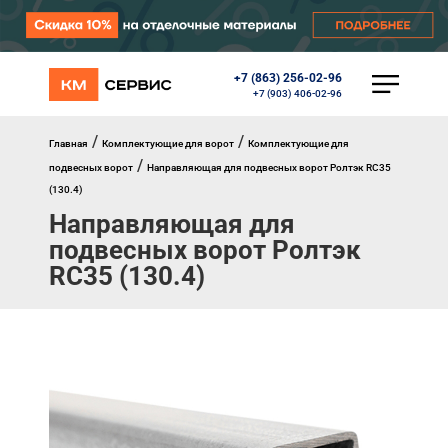
+7 (863) 256-02-96
КАТАЛОГ
+7 (903) 406-02-96
Ворота
Роллеты
/
/
Главная
Комплектующие для ворот
Комплектующие для
Автоматика
/
подвесных ворот
Направляющая для подвесных ворот Ролтэк RC35
Перегрузочное оборудование
(130.4)
Уличные калитки
Направляющая для
Шлагбаумы
Противопожарные ворота
подвесных ворот Ролтэк
Противопожарные шторы
RC35 (130.4)
Внешняя солнцезащита
Комплектующие
Маркизы
Окна, порталы, двери
МЕНЮ
Главная