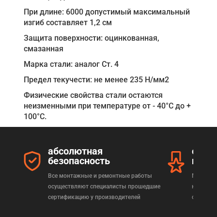
При длине: 6000 допустимый максимальный
изгиб составляет 1,2 см
Защита поверхности: оцинкованная,
смазанная
Марка стали: аналог Ст. 4
Предел текучести: не менее 235 Н/мм2
Физические свойства стали остаются
неизменными при температуре от - 40°C до +
100°C.
абсолютная
серт
безопасность
прод
Все монтажные и ремонтные работы
Мы реал
осуществляют специалисты прошедшие
которая
сертификацию у производителей
сертифи