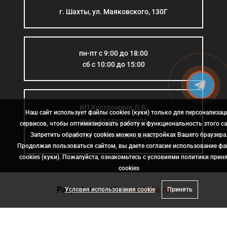
г. Шахты, ул. Маяковского, 130Г
пн-пт с 9:00 до 18:00
сб с 10:00 до 15:00
ИП Костромина Л.Б.
Наш сайт использует файлы cookies (куки) только для персонализац
ИНН: 615510383923
сервисов, чтобы оптимизировать работу и функциональность этого са
Запретить обработку cookies можно в настройках Вашего браузера
ОГРН: 307614126000015
Продолжая пользоваться сайтом, вы даете согласие использование ф
cookies (куки). Пожалуйста, ознакомьтесь с условиями политики прин
сookies
Разработка сайта
- web-2a.ru
Условия использования cookie
Принять