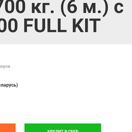
0 кг. (6 м.) с
00 FULL KIT
жеров
еларусь)
КРЕДИТ В СБЕР