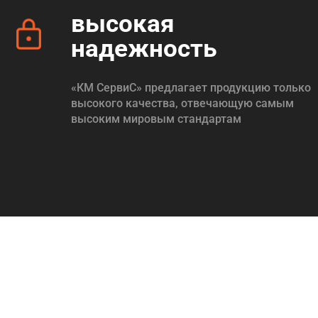
высокая
надежность
«КМ СервиС» предлагает продукцию только
высокого качества, отвечающую самым
высоким мировым стандартам