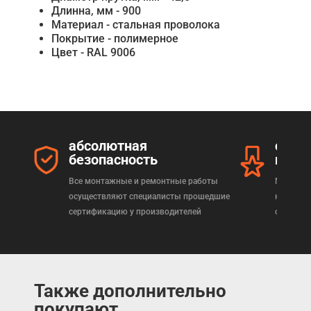
Длинна, мм - 900
Материал - стальная проволока
Покрытие - полимерное
Цвет - RAL 9006
абсолютная
серт
безопасность
прод
Все монтажные и ремонтные работы
Мы реал
осуществляют специалисты прошедшие
которая
сертификацию у производителей
сертифи
Также дополнительно
покупают