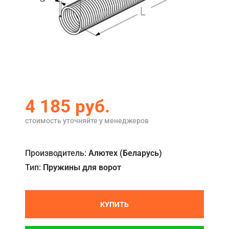
Акции
Примеры работ
Ремонт
Сервис
Кредит
4 185
руб.
О компании
стоимость уточняйте у менеджеров
Где купить
Производитель:
Алютех (Беларусь)
Отзывы
Тип:
Пружины для ворот
Контакты
КУПИТЬ