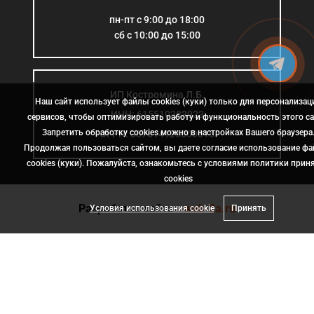
пн-пт с 9:00 до 18:00
сб с 10:00 до 15:00
ИП Костромина Л.Б.
Наш сайт использует файлы cookies (куки) только для персонализац
ИНН: 615510383923
сервисов, чтобы оптимизировать работу и функциональность этого са
Запретить обработку cookies можно в настройках Вашего браузера
ОГРН: 307614126000015
Продолжая пользоваться сайтом, вы даете согласие использование ф
cookies (куки). Пожалуйста, ознакомьтесь с условиями политики прин
сookies
Разработка сайта
- web-2a.ru
Условия использования cookie
Принять