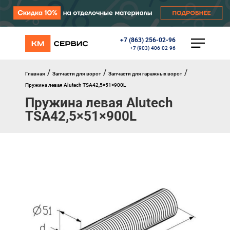
+7 (863) 256-02-96
КАТАЛОГ
+7 (903) 406-02-96
Ворота
Роллеты
/
/
/
Главная
Запчасти для ворот
Запчасти для гаражных ворот
Автоматика
Пружина левая Alutech TSA42,5×51×900L
Перегрузочное оборудование
Пружина левая Alutech
Уличные калитки
TSA42,5×51×900L
Шлагбаумы
Противопожарные ворота
Противопожарные шторы
Внешняя солнцезащита
Комплектующие
Маркизы
Окна, порталы, двери
МЕНЮ
Главная