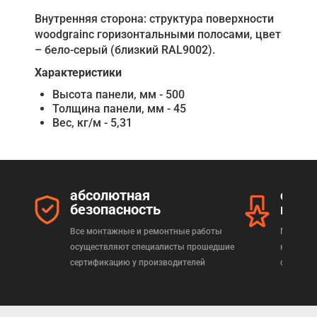
Внутренняя сторона: структура поверхности
woodgrainс горизонтальными полосами, цвет
– бело-серый (близкий RAL9002).
Характеристики
Высота панели, мм - 500
Толщина панели, мм - 45
Вес, кг/м - 5,31
абсолютная
серт
безопасность
прод
Все монтажные и ремонтные работы
Мы реал
осуществляют специалисты прошедшие
которая
сертификацию у производителей
сертифи