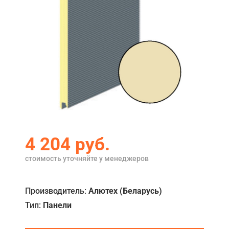
Акции
Примеры работ
Ремонт
Сервис
Кредит
О компании
4 204
руб.
Где купить
стоимость уточняйте у менеджеров
Отзывы
Контакты
Производитель:
Алютех (Беларусь)
Тип:
Панели