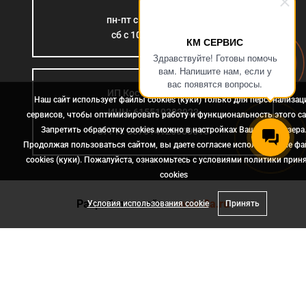
пн-пт с 9:00 до 18:00
сб с 10:00 до 15:00
КМ СЕРВИС
Здравствуйте! Готовы помочь
вам. Напишите нам, если у
вас появятся вопросы.
ИП Костромина Л.Б.
Наш сайт использует файлы cookies (куки) только для персонализац
ИНН: 615510383923
сервисов, чтобы оптимизировать работу и функциональность этого са
Запретить обработку cookies можно в настройках Вашего браузера
ОГРН: 307614126000015
Продолжая пользоваться сайтом, вы даете согласие использование ф
cookies (куки). Пожалуйста, ознакомьтесь с условиями политики прин
сookies
Разработка сайта
- web-2a.ru
Условия использования cookie
Принять