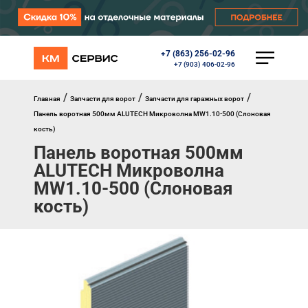
+7 (863) 256-02-96
КАТАЛОГ
+7 (903) 406-02-96
Ворота
Роллеты
/
/
/
Главная
Запчасти для ворот
Запчасти для гаражных ворот
Автоматика
Панель воротная 500мм ALUTECH Микроволна MW1.10-500 (Слоновая
Перегрузочное оборудование
кость)
Уличные калитки
Панель воротная 500мм
Шлагбаумы
ALUTECH Микроволна
Противопожарные ворота
Противопожарные шторы
MW1.10-500 (Слоновая
Внешняя солнцезащита
кость)
Комплектующие
Маркизы
Окна, порталы, двери
МЕНЮ
Главная