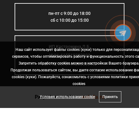
пн-пт с 9:00 до 18:00
сб с 10:00 до 15:00
ИП Костромина Л.Б.
Наш сайт использует файлы cookies (куки) только для персонализац
ИНН: 615510383923
сервисов, чтобы оптимизировать работу и функциональность этого са
Запретить обработку cookies можно в настройках Вашего браузера
ОГРН: 307614126000015
Продолжая пользоваться сайтом, вы даете согласие использование ф
cookies (куки). Пожалуйста, ознакомьтесь с условиями политики прин
сookies
Разработка сайта
- web-2a.ru
Условия использования cookie
Принять