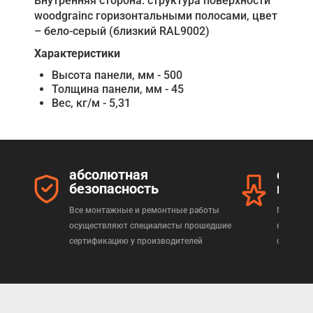
Внутренняя сторона: структура поверхности
woodgrainс горизонтальными полосами, цвет
– бело-серый (близкий RAL9002)
Характеристики
Высота панели, мм - 500
Толщина панели, мм - 45
Вес, кг/м - 5,31
абсолютная
серт
безопасность
прод
Все монтажные и ремонтные работы
Мы реал
осуществляют специалисты прошедшие
которая
сертификацию у производителей
сертифи