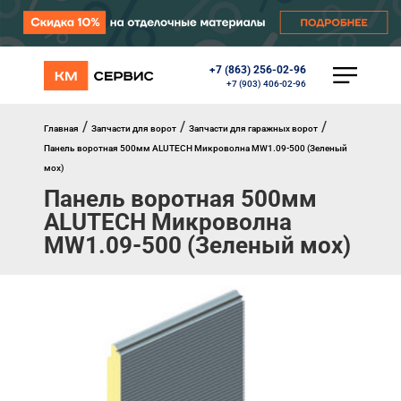
+7 (863) 256-02-96
КАТАЛОГ
+7 (903) 406-02-96
Ворота
Роллеты
/
/
/
Главная
Запчасти для ворот
Запчасти для гаражных ворот
Автоматика
Панель воротная 500мм ALUTECH Микроволна MW1.09-500 (Зеленый
Перегрузочное оборудование
мох)
Уличные калитки
Панель воротная 500мм
Шлагбаумы
ALUTECH Микроволна
Противопожарные ворота
Противопожарные шторы
MW1.09-500 (Зеленый мох)
Внешняя солнцезащита
Комплектующие
Маркизы
Окна, порталы, двери
МЕНЮ
Главная