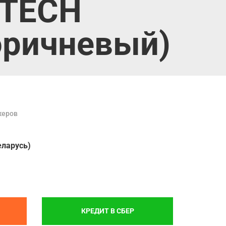
UTECH
оричневый)
жеров
еларусь)
КРЕДИТ В СБЕР