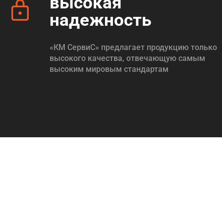
высокая
надежность
«КМ СервиС» предлагает продукцию только
высокого качества, отвечающую самым
высоким мировым стандартам