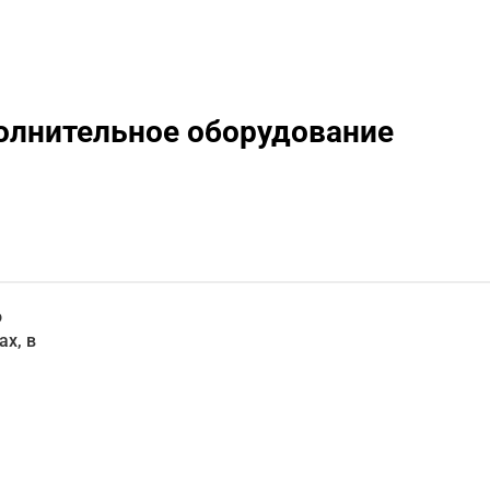
олнительное оборудование
о
х, в