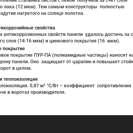
пление стальных листов с пеной получили за счет слоя
о лака (12 мкм). Тем самым конструкторы полностью
здутие нагретого на солнце полотна.
тикоррозийные свойства
антикоррозионных свойств панели удалось достичь за 
го слоя (14-16 мкм) и цинкового покрытия (16 мкм).
е покрытие
овое покрытие ПУР-ПА (полиамидные частицы) наносят н
рону панели. Оно защищает от царапин и повышает стой
ворот в целом.
я теплоизоляция
лоизоляция. 0,87 м² °C/Bт – коэффициент сопротивления
че в воротах производителя.