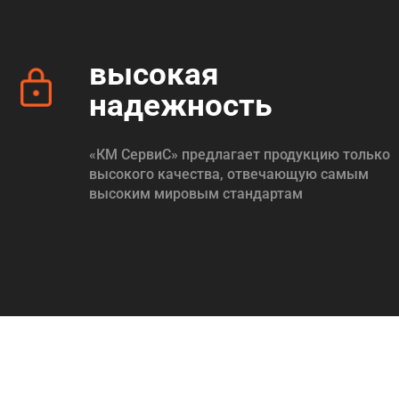
высокая
надежность
«КМ СервиС» предлагает продукцию только
высокого качества, отвечающую самым
высоким мировым стандартам