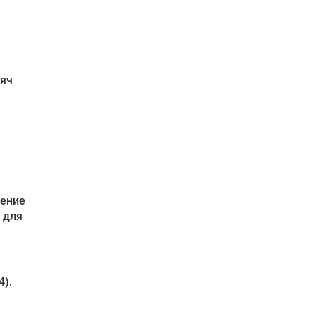
сяч
шение
 для
4).