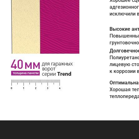
Хорошее сце
адгезионног
исключили в
Высокие ан
Повышенных 
грунтовочно
Долговечно
Полиуретан
лицевую сто
к коррозии 
Оптимальна
Хорошая теп
теплопереда