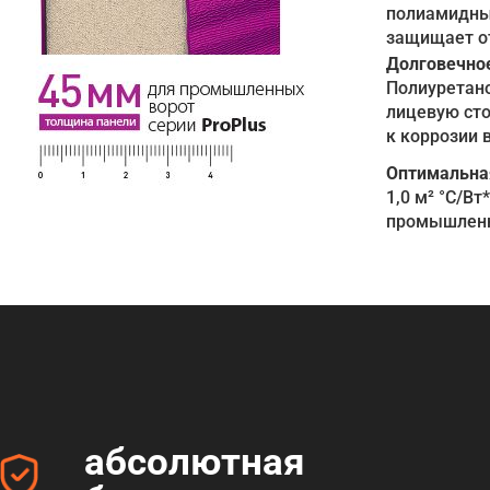
полиамидным
защищает от
Долговечно
Полиуретан
лицевую сто
к коррозии 
Оптимальна
1,0 м² °C/B
промышленны
абсолютная