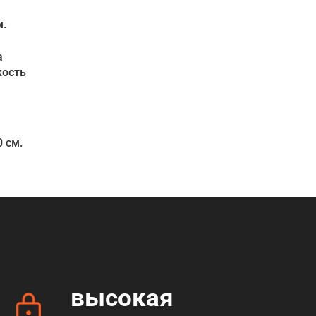
м.
а
кость
0 см.
высокая