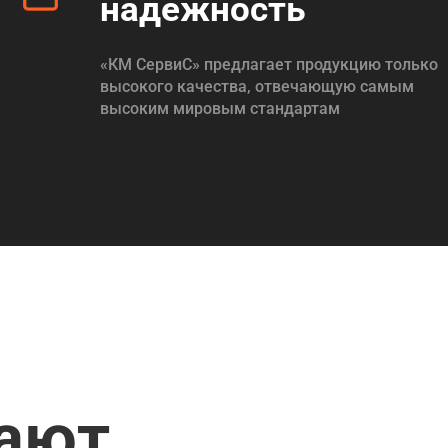
надежность
«КМ СервиС» предлагает продукцию только
высокого качества, отвечающую самым
высоким мировым стандартам
пают