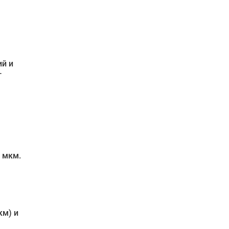
ий и
т
 мкм.
км) и