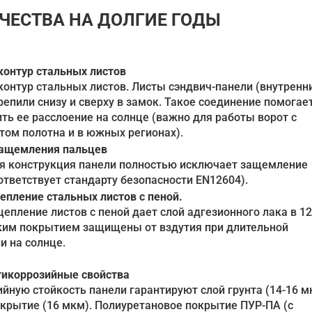
ЧЕСТВА НА ДОЛГИЕ ГОДЫ
онтур стальных листов
онтур стальных листов. Листы сэндвич-панели (внутренн
репили снизу и сверху в замок. Такое соединение помогае
ть ее расслоение на солнце (важно для работы ворот с
ом полотна и в южных регионах).
защемления пальцев
я конструкция панели полностью исключает защемление
ответствует стандарту безопасности EN12604).
епление стальных листов с пеной.
епление листов с пеной дает слой адгезионного лака в 12
ким покрытием защищены от вздутия при длительной
и на солнце.
тикоррозийные свойства
йную стойкость панели гарантируют слой грунта (14-16 м
крытие (16 мкм). Полиуретановое покрытие ПУР-ПА (с