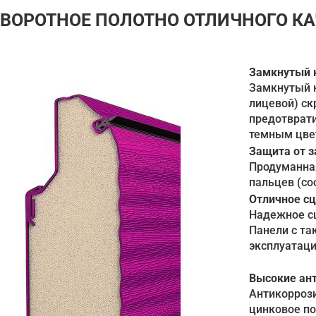
ВОРОТНОЕ ПОЛОТНО ОТЛИЧНОГО КА
Замкнутый к
Замкнутый к
лицевой) ск
предотврати
темным цвет
Защита от 
Продуманна
пальцев (со
Отличное сц
Надежное сц
Панели с та
эксплуатаци
Высокие ан
Антикоррози
цинковое по