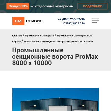
+7 (863) 256-02-96
КАТАЛОГ
+7 (903) 406-02-96
Ворота
Роллеты
/
/
Главная
Промышленные ворота
Промышленные секционные
Автоматика
/
ворота
Промышленные секционные ворота ProMax 8000 х 10000
Перегрузочное оборудование
Промышленные
Уличные калитки
Шлагбаумы
секционные ворота ProMax
Противопожарные ворота
8000 х 10000
Противопожарные шторы
Внешняя солнцезащита
Комплектующие
Маркизы
Окна, порталы, двери
МЕНЮ
Главная