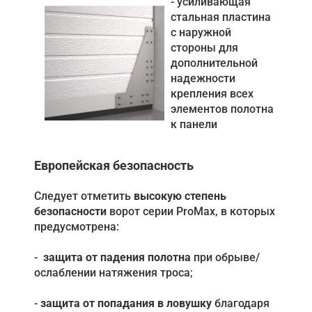
- усиливающая
стальная пластина
с наружной
стороны для
дополнительной
надежности
крепления всех
элементов полотна
к панели
Европейская безопасность
Следует отметить
высокую степень
безопасности
ворот серии ProMax, в которых
предусмотрена:
-
защита от падения полотна
при обрыве/
ослаблении натяжения троса;
-
защита от попадания в ловушку
благодаря