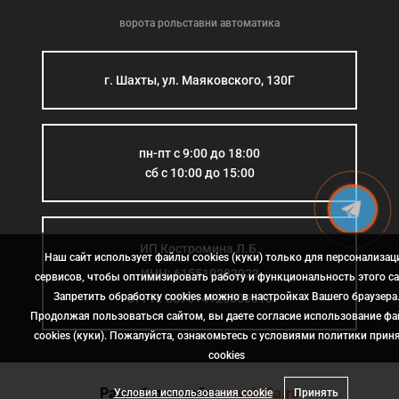
ворота рольставни автоматика
г. Шахты, ул. Маяковского, 130Г
пн-пт с 9:00 до 18:00
сб с 10:00 до 15:00
ИП Костромина Л.Б.
Наш сайт использует файлы cookies (куки) только для персонализац
ИНН: 615510383923
сервисов, чтобы оптимизировать работу и функциональность этого са
Запретить обработку cookies можно в настройках Вашего браузера
ОГРН: 307614126000015
Продолжая пользоваться сайтом, вы даете согласие использование ф
cookies (куки). Пожалуйста, ознакомьтесь с условиями политики прин
сookies
Разработка сайта
- web-2a.ru
Условия использования cookie
Принять