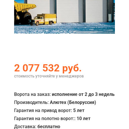
Акции
Примеры работ
Ремонт
Сервис
Кредит
2 077 532
руб.
О компании
стоимость уточняйте у менеджеров
Где купить
Отзывы
Ворота на заказ:
исполнение от 2 до 3 недель
Производитель:
Алютех (Белоруссия)
Контакты
Гарантия на привод ворот:
5 лет
Гарантия на полотно ворот::
10 лет
Доставка:
бесплатно