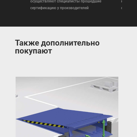
осуществляют специалисты прошедшие
которая
сертификацию у производителей
сертифи
Также дополнительно
покупают