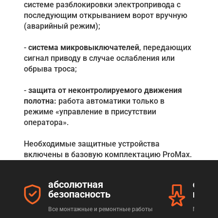
системе разблокировки электропривода с
последующим открыванием ворот вручную
(аварийный режим);
-
система микровыключателей
, передающих
сигнал приводу в случае ослабления или
обрыва троса;
-
защита от неконтролируемого движения
полотна:
работа автоматики только в
режиме «управление в присутствии
оператора».
Необходимые защитные устройства
включены в базовую комплектацию ProMax.
абсолютная
серт
безопасность
прод
Все монтажные и ремонтные работы
Мы реал