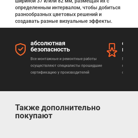
шириной 37 и/или 82 мм, размещая их с
определенным интервалом, чтобы добиться
разнообразных цветовых решений и
создавать разные визуальные эффекты.
абсолютная
серт
безопасность
прод
Все монтажные и ремонтные работы
Мы реал
осуществляют специалисты прошедшие
которая
сертификацию у производителей
сертифи
Также дополнительно
покупают