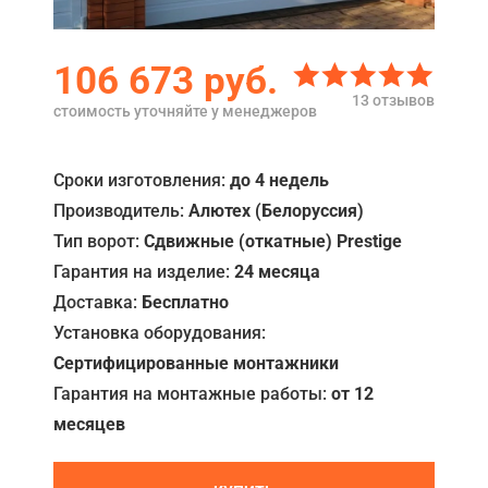
Акции
106 673
руб.
Примеры работ
13 отзывов
стоимость уточняйте у менеджеров
Ремонт
Сервис
Сроки изготовления:
до 4 недель
Производитель:
Алютех (Белоруссия)
Кредит
Тип ворот:
Сдвижные (откатные) Prestige
О компании
Гарантия на изделие:
24 месяца
Доставка:
Бесплатно
Где купить
Установка оборудования:
Отзывы
Сертифицированные монтажники
Контакты
Гарантия на монтажные работы:
от 12
месяцев