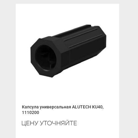
Раз
Капсула универсальная ALUTECH KU40,
1110200
Ура
250