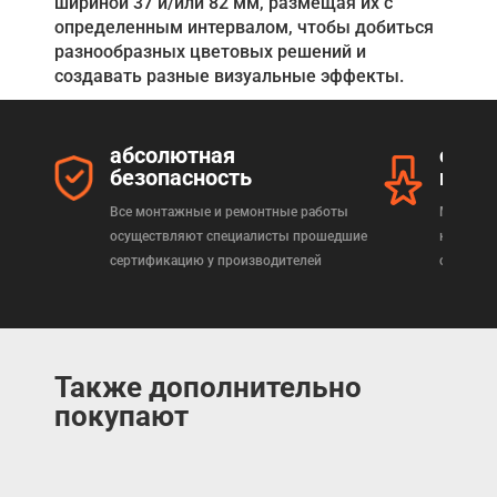
шириной 37 и/или 82 мм, размещая их с
определенным интервалом, чтобы добиться
разнообразных цветовых решений и
создавать разные визуальные эффекты.
абсолютная
серт
безопасность
прод
Все монтажные и ремонтные работы
Мы реал
осуществляют специалисты прошедшие
которая
сертификацию у производителей
сертифи
Также дополнительно
покупают