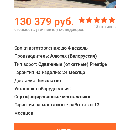
Акции
130 379
руб.
Примеры работ
13 отзывов
стоимость уточняйте у менеджеров
Ремонт
Сервис
Сроки изготовления:
до 4 недель
Производитель:
Алютех (Белоруссия)
Кредит
Тип ворот:
Сдвижные (откатные) Prestige
О компании
Гарантия на изделие:
24 месяца
Доставка:
Бесплатно
Где купить
Установка оборудования:
Отзывы
Сертифицированные монтажники
Контакты
Гарантия на монтажные работы:
от 12
месяцев