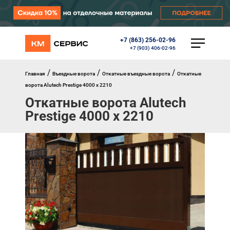
+7 (863) 256-02-96
КАТАЛОГ
+7 (903) 406-02-96
Ворота
Роллеты
/
/
/
Главная
Въездные ворота
Откатные въездные ворота
Откатные
Автоматика
ворота Alutech Prestige 4000 х 2210
Перегрузочное оборудование
Откатные ворота Alutech
Уличные калитки
Prestige 4000 х 2210
Шлагбаумы
Противопожарные ворота
Противопожарные шторы
Внешняя солнцезащита
Комплектующие
Маркизы
Окна, порталы, двери
МЕНЮ
Главная