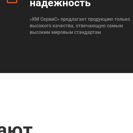
надежность
«КМ СервиС» предлагает продукцию только
высокого качества, отвечающую самым
высоким мировым стандартам
пают