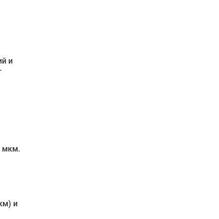
ий и
т
 мкм.
км) и