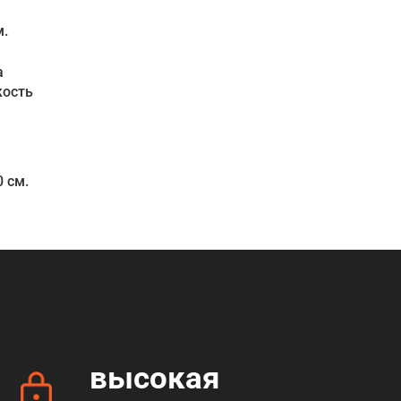
м.
а
кость
0 см.
высокая