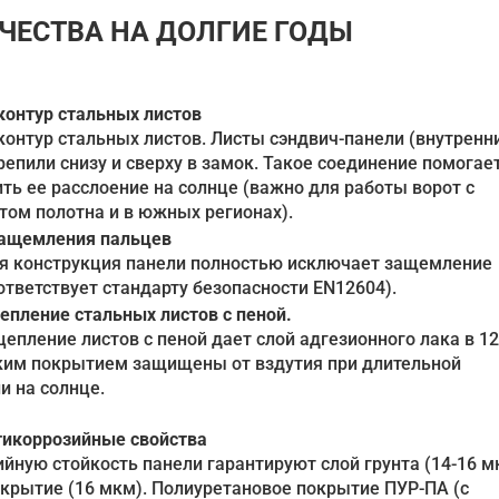
ЧЕСТВА НА ДОЛГИЕ ГОДЫ
онтур стальных листов
онтур стальных листов. Листы сэндвич-панели (внутренн
репили снизу и сверху в замок. Такое соединение помогае
ть ее расслоение на солнце (важно для работы ворот с
ом полотна и в южных регионах).
защемления пальцев
я конструкция панели полностью исключает защемление
ответствует стандарту безопасности EN12604).
епление стальных листов с пеной.
епление листов с пеной дает слой адгезионного лака в 12
ким покрытием защищены от вздутия при длительной
и на солнце.
тикоррозийные свойства
йную стойкость панели гарантируют слой грунта (14-16 м
крытие (16 мкм). Полиуретановое покрытие ПУР-ПА (с