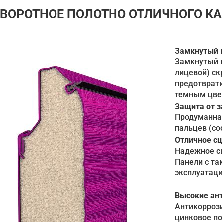
ВОРОТНОЕ ПОЛОТНО ОТЛИЧНОГО КА
Замкнутый к
Замкнутый к
лицевой) ск
предотврати
темным цвет
Защита от 
Продуманна
пальцев (со
Отличное сц
Надежное сц
Панели с та
эксплуатаци
Высокие ан
Антикоррози
цинковое по