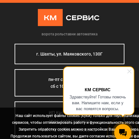
ворота рольставни автоматика
г. Шахты, ул. Маяковского, 130Г
пн-пт с 9:00 до 18:00
сб с 10:00 до 15:00
КМ СЕРВИС
Здравствуйте! Готовы помочь
вам. Напишите нам, если у
вас появятся вопросы.
ИП Костромина Л.Б.
Наш сайт использует файлы cookies (куки) только для персонализац
ИНН: 615510383923
сервисов, чтобы оптимизировать работу и функциональность этого са
Запретить обработку cookies можно в настройках Вашего браузера
ОГРН: 307614126000015
Продолжая пользоваться сайтом, вы даете согласие использование ф