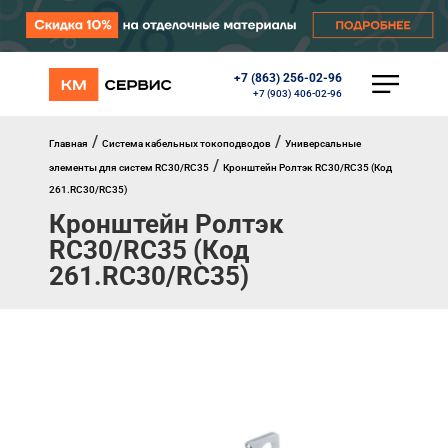
+7 (863) 256-02-96
КАТАЛОГ
+7 (903) 406-02-96
Ворота
Роллеты
/
/
Главная
Система кабельных токоподводов
Универсальные
Автоматика
/
элементы для систем RC30/RC35
Кронштейн Ролтэк RC30/RC35 (Код
Перегрузочное оборудование
261.RC30/RC35)
Уличные калитки
Кронштейн Ролтэк
Шлагбаумы
Противопожарные ворота
RC30/RC35 (Код
Противопожарные шторы
261.RC30/RC35)
Внешняя солнцезащита
Комплектующие
Маркизы
Окна, порталы, двери
МЕНЮ
Главная