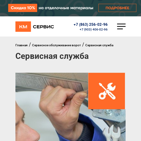
+7 (863) 256-02-96
КАТАЛОГ
+7 (903) 406-02-96
Ворота
Роллеты
/
/
Главная
Сервисное обслуживание ворот
Сервисная служба
Автоматика
Сервисная служба
Перегрузочное оборудование
Уличные калитки
Шлагбаумы
Противопожарные ворота
Противопожарные шторы
Внешняя солнцезащита
Комплектующие
Маркизы
Окна, порталы, двери
МЕНЮ
Главная