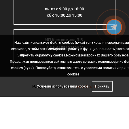
пн-пт с 9:00 до 18:00
сб с 10:00 до 15:00
ИП Костромина Л.Б.
Наш сайт использует файлы cookies (куки) только для персонализац
ИНН: 615510383923
сервисов, чтобы оптимизировать работу и функциональность этого са
Запретить обработку cookies можно в настройках Вашего браузера
ОГРН: 307614126000015
Продолжая пользоваться сайтом, вы даете согласие использование ф
cookies (куки). Пожалуйста, ознакомьтесь с условиями политики прин
сookies
Разработка сайта
- web-2a.ru
Условия использования cookie
Принять