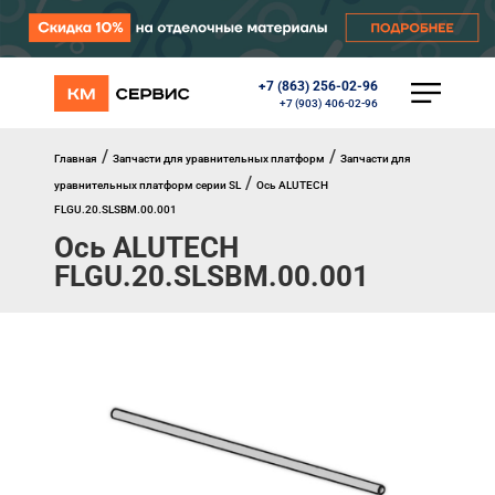
+7 (863) 256-02-96
КАТАЛОГ
+7 (903) 406-02-96
Ворота
Роллеты
/
/
Главная
Запчасти для уравнительных платформ
Запчасти для
Автоматика
/
уравнительных платформ серии SL
Ось ALUTECH
Перегрузочное оборудование
FLGU.20.SLSBM.00.001
Уличные калитки
Ось ALUTECH
Шлагбаумы
Противопожарные ворота
FLGU.20.SLSBM.00.001
Противопожарные шторы
Внешняя солнцезащита
Комплектующие
Маркизы
Окна, порталы, двери
МЕНЮ
Главная