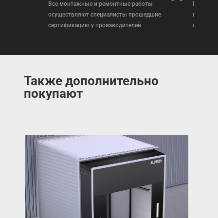
Все монтажные и ремонтные работы
Мы реал
осуществляют специалисты прошедшие
которая
сертификацию у производителей
сертифи
Также дополнительно
покупают