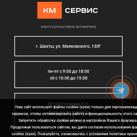
ворота рольставни автоматика
г. Шахты, ул. Маяковского, 130Г
пн-пт с 9:00 до 18:00
сб с 10:00 до 15:00
ИП Костромина Л.Б.
Наш сайт использует файлы cookies (куки) только для персонализац
ИНН: 615510383923
сервисов, чтобы оптимизировать работу и функциональность этого са
Запретить обработку cookies можно в настройках Вашего браузера
ОГРН: 307614126000015
Продолжая пользоваться сайтом, вы даете согласие использование ф
cookies (куки). Пожалуйста, ознакомьтесь с условиями политики прин