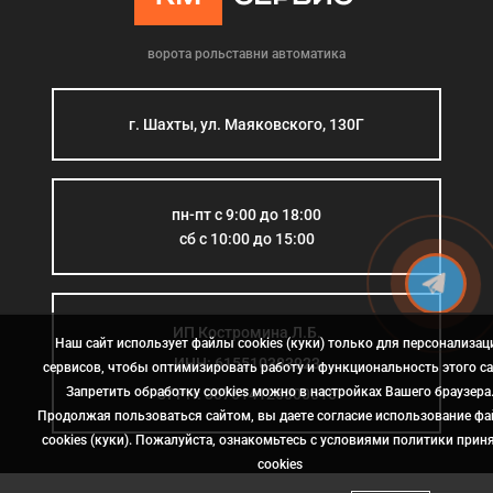
ворота рольставни автоматика
г. Шахты, ул. Маяковского, 130Г
пн-пт с 9:00 до 18:00
сб с 10:00 до 15:00
ИП Костромина Л.Б.
Наш сайт использует файлы cookies (куки) только для персонализац
ИНН: 615510383923
сервисов, чтобы оптимизировать работу и функциональность этого са
Запретить обработку cookies можно в настройках Вашего браузера
ОГРН: 307614126000015
Продолжая пользоваться сайтом, вы даете согласие использование ф
cookies (куки). Пожалуйста, ознакомьтесь с условиями политики прин
сookies