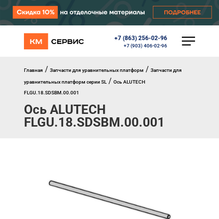
+7 (863) 256-02-96
КАТАЛОГ
+7 (903) 406-02-96
Ворота
Роллеты
/
/
Главная
Запчасти для уравнительных платформ
Запчасти для
Автоматика
/
уравнительных платформ серии SL
Ось ALUTECH
Перегрузочное оборудование
FLGU.18.SDSBM.00.001
Уличные калитки
Ось ALUTECH
Шлагбаумы
Противопожарные ворота
FLGU.18.SDSBM.00.001
Противопожарные шторы
Внешняя солнцезащита
Комплектующие
Маркизы
Окна, порталы, двери
МЕНЮ
Главная