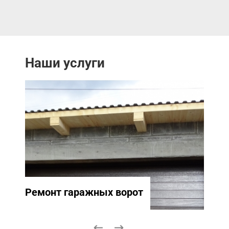
Наши услуги
Ремонт гаражных ворот
Ремо