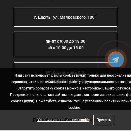
г. Шахты, ул. Маяковского, 130Г
пн-пт с 9:00 до 18:00
сб с 10:00 до 15:00
ИП Костромина Л.Б.
Наш сайт использует файлы cookies (куки) только для персонализац
ИНН: 615510383923
сервисов, чтобы оптимизировать работу и функциональность этого са
Запретить обработку cookies можно в настройках Вашего браузера
ОГРН: 307614126000015
Продолжая пользоваться сайтом, вы даете согласие использование ф
cookies (куки). Пожалуйста, ознакомьтесь с условиями политики прин
сookies
Разработка сайта
- web-2a.ru
Условия использования cookie
Принять