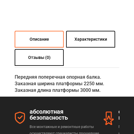
Описание
Характеристики
Отзывы (0)
Передняя поперечная опорная балка.
Заказная ширина платформы 2250 мм.
Заказная длина платформы 3000 мм.
абсолютная
серт
безопасность
прод
Все монтажные и ремонтные работы
Мы реал
осуществляют специалисты прошедшие
которая