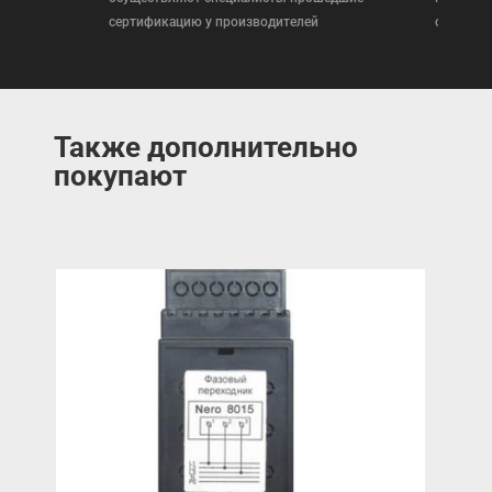
сертификацию у производителей
сертифи
Также дополнительно
покупают