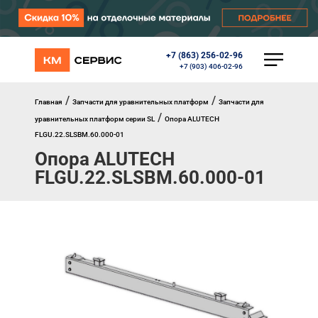
+7 (863) 256-02-96
КАТАЛОГ
+7 (903) 406-02-96
Ворота
Роллеты
/
/
Главная
Запчасти для уравнительных платформ
Запчасти для
Автоматика
/
уравнительных платформ серии SL
Опора ALUTECH
Перегрузочное оборудование
FLGU.22.SLSBM.60.000-01
Уличные калитки
Опора ALUTECH
Шлагбаумы
Противопожарные ворота
FLGU.22.SLSBM.60.000-01
Противопожарные шторы
Внешняя солнцезащита
Комплектующие
Маркизы
Окна, порталы, двери
МЕНЮ
Главная