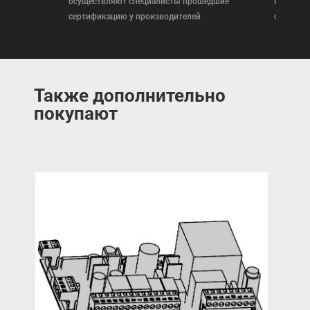
осуществляют специалисты прошедшие
которая
сертификацию у производителей
сертифи
Также дополнительно
покупают