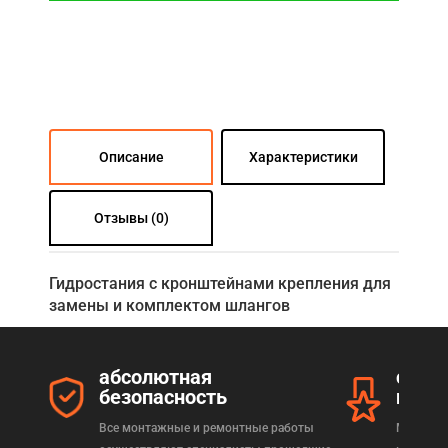
Описание
Характеристики
Отзывы (0)
Гидростания с кронштейнами крепления для
замены и комплектом шлангов
абсолютная
серт
безопасность
прод
Все монтажные и ремонтные работы
Мы реал