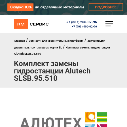
+7 (863) 256-02-96
КАТАЛОГ
+7 (903) 406-02-96
Ворота
Роллеты
/
/
Главная
Запчасти для уравнительных платформ
Запчасти для
Автоматика
/
уравнительных платформ серии SL
Комплект замены гидростанции
Перегрузочное оборудование
Alutech SLSB.95.510
Уличные калитки
Комплект замены
Шлагбаумы
Противопожарные ворота
гидростанции Alutech
Противопожарные шторы
SLSB.95.510
Внешняя солнцезащита
Комплектующие
Маркизы
Окна, порталы, двери
МЕНЮ
Главная