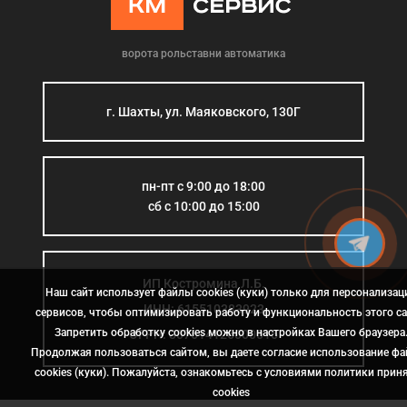
ворота рольставни автоматика
г. Шахты, ул. Маяковского, 130Г
пн-пт с 9:00 до 18:00
сб с 10:00 до 15:00
ИП Костромина Л.Б.
Наш сайт использует файлы cookies (куки) только для персонализац
ИНН: 615510383923
сервисов, чтобы оптимизировать работу и функциональность этого са
Запретить обработку cookies можно в настройках Вашего браузера
ОГРН: 307614126000015
Продолжая пользоваться сайтом, вы даете согласие использование ф
cookies (куки). Пожалуйста, ознакомьтесь с условиями политики прин
сookies