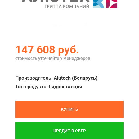
Акции
Примеры работ
Ремонт
147 608
руб.
Сервис
стоимость уточняйте у менеджеров
Кредит
О компании
Производитель:
Alutech (Беларусь)
Где купить
Тип продукта:
Гидростанция
Отзывы
КУПИТЬ
Контакты
КРЕДИТ В СБЕР