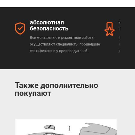
абсолютная
серт
безопасность
прод
Все монтажные и ремонтные работы
Мы реал
осуществляют специалисты прошедшие
которая
сертификацию у производителей
сертифи
Также дополнительно
покупают