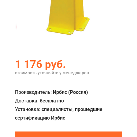
Акции
Примеры работ
Ремонт
Сервис
Кредит
1 176
руб.
О компании
стоимость уточняйте у менеджеров
Где купить
Производитель:
Ирбис (Россия)
Отзывы
Доставка:
бесплатно
Контакты
Установка:
специалисты, прошедшие
сертификацию Ирбис