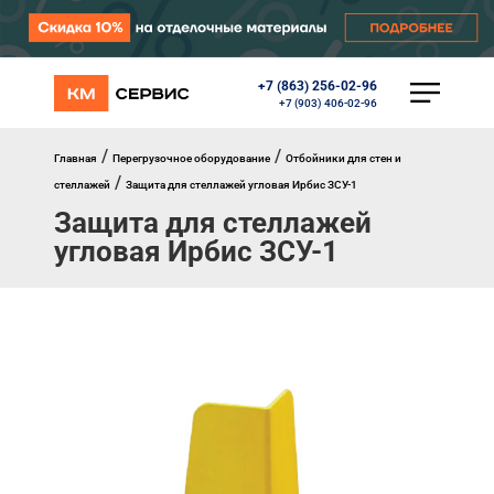
+7 (863) 256-02-96
КАТАЛОГ
+7 (903) 406-02-96
Ворота
Роллеты
/
/
Главная
Перегрузочное оборудование
Отбойники для стен и
Автоматика
/
стеллажей
Защита для стеллажей угловая Ирбис ЗСУ-1
Перегрузочное оборудование
Защита для стеллажей
Уличные калитки
Шлагбаумы
угловая Ирбис ЗСУ-1
Противопожарные ворота
Противопожарные шторы
Внешняя солнцезащита
Комплектующие
Маркизы
Окна, порталы, двери
МЕНЮ
Главная