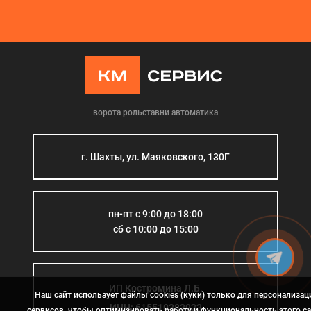
ворота рольставни автоматика
г. Шахты, ул. Маяковского, 130Г
пн-пт с 9:00 до 18:00
сб с 10:00 до 15:00
ИП Костромина Л.Б.
Наш сайт использует файлы cookies (куки) только для персонализац
ИНН: 615510383923
сервисов, чтобы оптимизировать работу и функциональность этого са