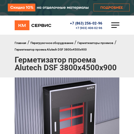
+7 (863) 256-02-96
КАТАЛОГ
+7 (903) 406-02-96
Ворота
Роллеты
/
/
/
Главная
Перегрузочное оборудование
Герметизаторы проемов
Автоматика
Герметизатор проема Alutech DSF 3800х4500х900
Перегрузочное оборудование
Герметизатор проема
Уличные калитки
Alutech DSF 3800х4500х900
Шлагбаумы
Противопожарные ворота
Противопожарные шторы
Внешняя солнцезащита
Комплектующие
Маркизы
Окна, порталы, двери
МЕНЮ
Главная