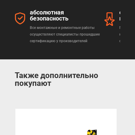
абсолютная
серт
безопасность
прод
Все монтажные и ремонтные работы
Мы реал
осуществляют специалисты прошедшие
которая
сертификацию у производителей
сертифи
Также дополнительно
покупают