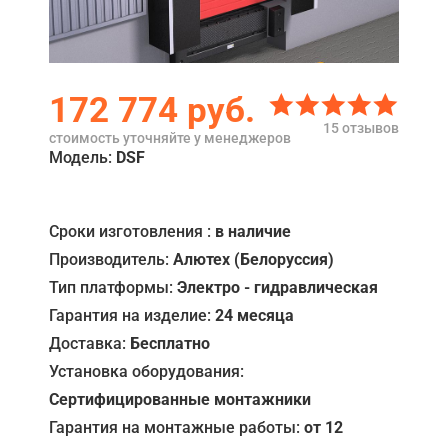
Акции
Примеры работ
172 774
руб.
Ремонт
15 отзывов
стоимость уточняйте у менеджеров
Сервис
Модель:
DSF
Кредит
Сроки изготовления :
в наличие
О компании
Производитель:
Алютех (Белоруссия)
Где купить
Тип платформы:
Электро - гидравлическая
Гарантия на изделие:
24 месяца
Отзывы
Доставка:
Бесплатно
Контакты
Установка оборудования:
Сертифицированные монтажники
Гарантия на монтажные работы:
от 12