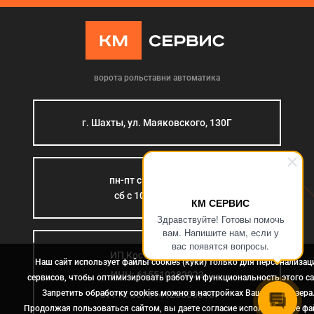
ворота рольставни автоматика
г. Шахты, ул. Маяковского, 130Г
пн-пт с 9:00 до 18:00
сб с 10:00 до 15:00
КМ СЕРВИС
Здравствуйте! Готовы помочь
вам. Напишите нам, если у
вас появятся вопросы.
ИП Костромина Л.Б.
Наш сайт использует файлы cookies (куки) только для персонализац
ИНН: 615510383923
сервисов, чтобы оптимизировать работу и функциональность этого са
Запретить обработку cookies можно в настройках Вашего браузера
ОГРН: 307614126000015
Продолжая пользоваться сайтом, вы даете согласие использование ф