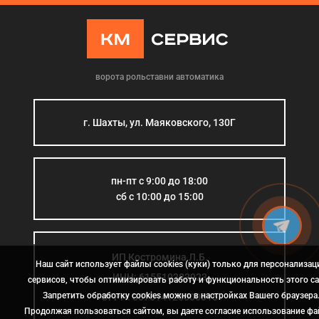
ворота рольставни автоматика
г. Шахты, ул. Маяковского, 130Г
пн-пт с 9:00 до 18:00
сб с 10:00 до 15:00
ИП Костромина Л.Б.
Наш сайт использует файлы cookies (куки) только для персонализац
ИНН: 615510383923
сервисов, чтобы оптимизировать работу и функциональность этого са
Запретить обработку cookies можно в настройках Вашего браузера
ОГРН: 307614126000015
Продолжая пользоваться сайтом, вы даете согласие использование ф