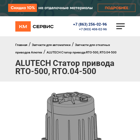
+7 (863) 256-02-96
КАТАЛОГ
+7 (903) 406-02-96
Ворота
Роллеты
/
/
Главная
Запчасти для автоматики
Запчасти для откатных
Автоматика
/
приводов Алютех
ALUTECH Статор привода RTO-500, RTO.04-500
Перегрузочное оборудование
ALUTECH Статор привода
Уличные калитки
Шлагбаумы
RTO-500, RTO.04-500
Противопожарные ворота
Противопожарные шторы
Внешняя солнцезащита
Комплектующие
Маркизы
Окна, порталы, двери
МЕНЮ
Главная