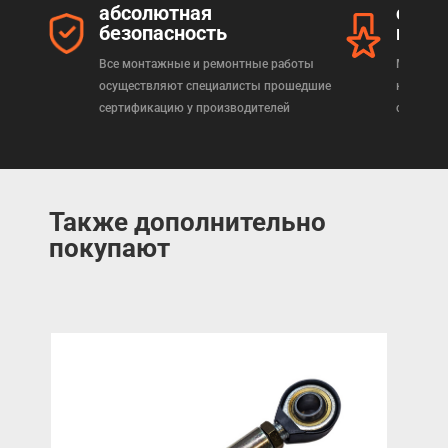
абсолютная
серт
безопасность
прод
Все монтажные и ремонтные работы
Мы реал
осуществляют специалисты прошедшие
которая
сертификацию у производителей
сертифи
Также дополнительно
покупают