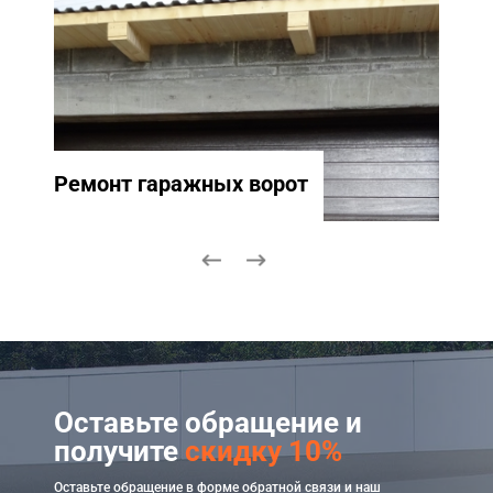
Ремонт гаражных ворот
Ремо
Оставьте обращение и
получите
скидку 10%
Оставьте обращение в форме обратной связи и наш