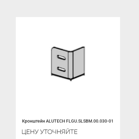
Пло
Кронштейн ALUTECH FLGU.SLSBM.00.030-01
Выс
Авт