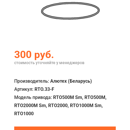
Акции
Примеры работ
Ремонт
Сервис
300
руб.
Кредит
стоимость уточняйте у менеджеров
О компании
Где купить
Производитель:
Алютех (Беларусь)
Артикул:
RTO.33-F
Отзывы
Модель привода:
RTO500M Sm, RTO500M,
Контакты
RTO2000M Sm, RTO2000, RTO1000M Sm,
RTO1000