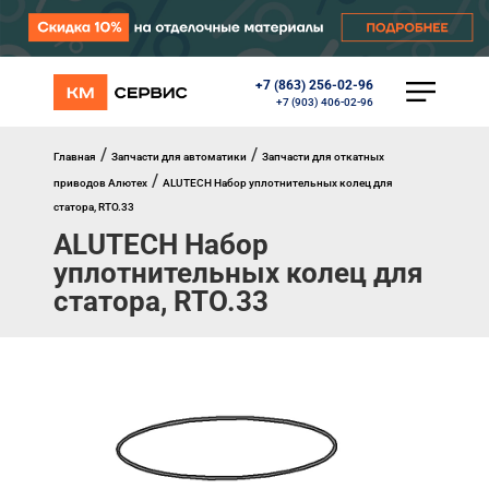
+7 (863) 256-02-96
КАТАЛОГ
+7 (903) 406-02-96
Ворота
Роллеты
/
/
Главная
Запчасти для автоматики
Запчасти для откатных
Автоматика
/
приводов Алютех
ALUTECH Набор уплотнительных колец для
Перегрузочное оборудование
статора, RTO.33
Уличные калитки
ALUTECH Набор
Шлагбаумы
Противопожарные ворота
уплотнительных колец для
Противопожарные шторы
статора, RTO.33
Внешняя солнцезащита
Комплектующие
Маркизы
Окна, порталы, двери
МЕНЮ
Главная