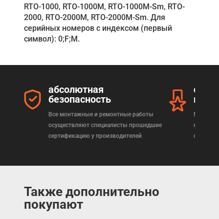
RTO-1000, RTO-1000M, RTO-1000M-Sm, RTO-
2000, RTO-2000M, RTO-2000M-Sm. Для
серийных номеров с индексом (первый
символ): 0;F;M.
абсолютная
серт
безопасность
прод
Все монтажные и ремонтные работы
Мы реал
осуществляют специалисты прошедшие
которая
сертификацию у производителей
сертифи
Также дополнительно
покупают